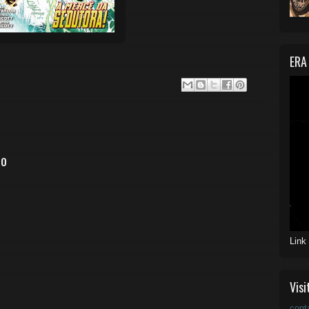
ERA
io
Link
Visi
cont