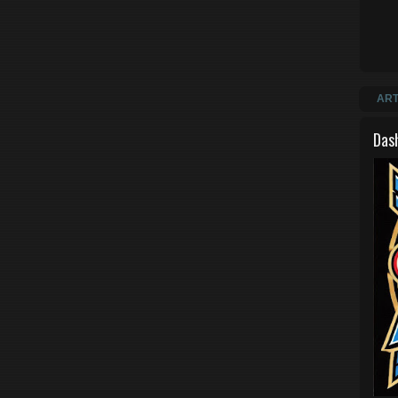
ART
Das