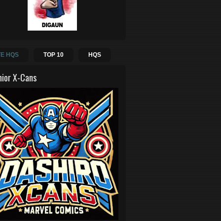
E HQS
TOP 10
HQS
hior X-Cans