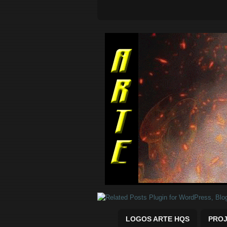
Quadrinhos Marvel e DC para baix
LOGOS ARTE HQS
PROJ