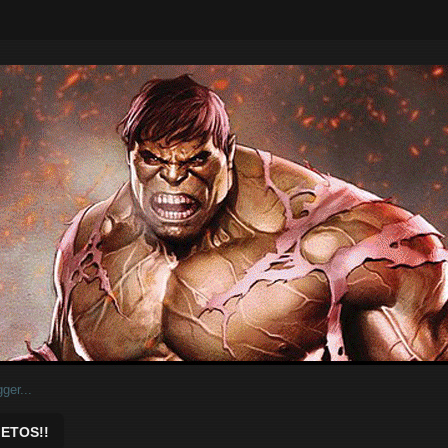
ar.
ETOS!!