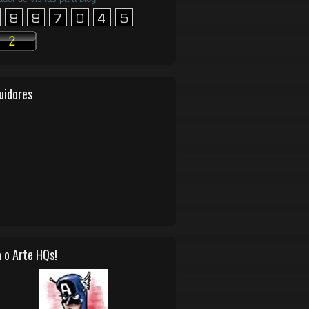
uidores
 o Arte HQs!