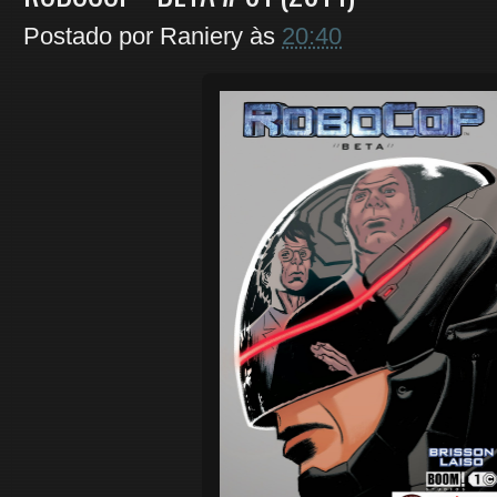
Postado por
Raniery
às
20:40