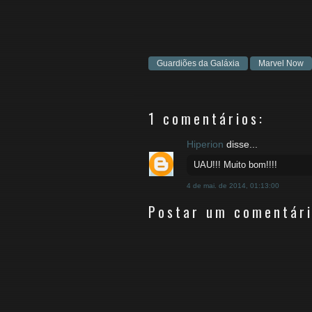
Guardiões da Galáxia
Marvel Now
1 comentários:
Hiperion
disse...
UAU!!! Muito bom!!!!
4 de mai. de 2014, 01:13:00
Postar um comentár