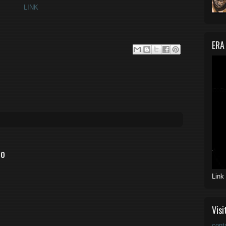
LINK
ERA
io
Link
Visi
cont