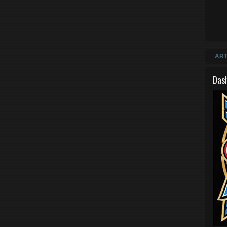
ART
Das