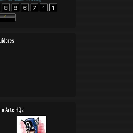
uidores
 o Arte HQs!