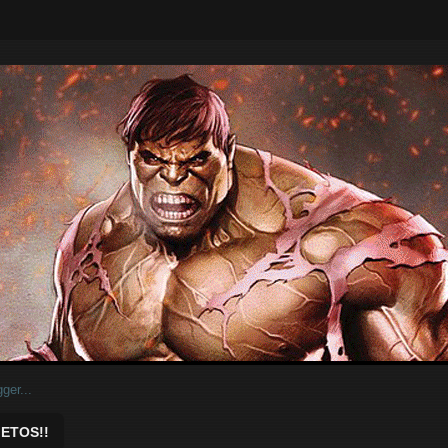
ar.
ETOS!!