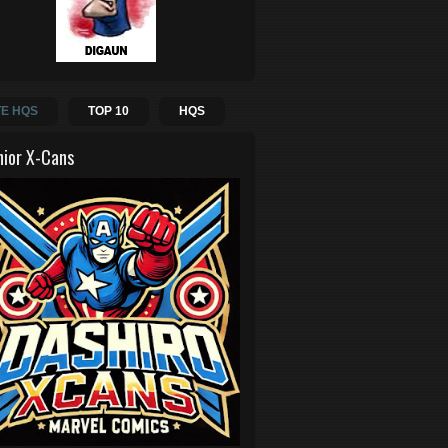
E HQS
TOP 10
HQS
hior X-Cans