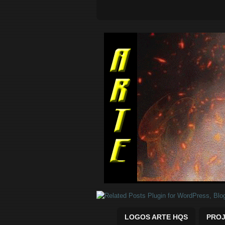
Quadrinhos Marvel e DC para baix
LOGOS ARTE HQS
PROJ