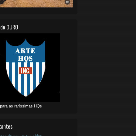
 de OURO
 para as raríssimas HQs
tantes
ador de visitas para blog