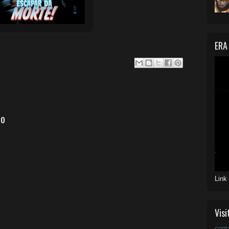
ERA
io
Link
Visi
cont