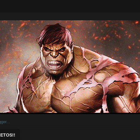
ar.
ETOS!!