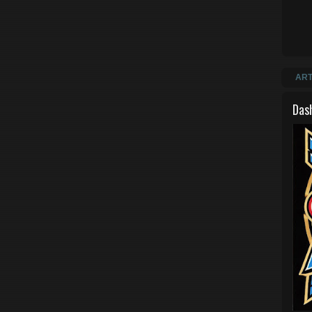
ART
Das