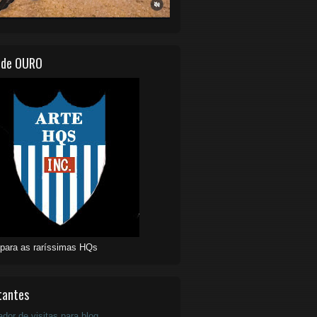
 de OURO
 para as raríssimas HQs
tantes
ador de visitas para blog