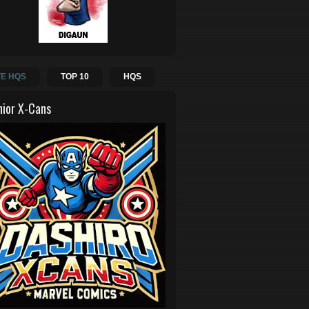
E HQS
TOP 10
HQS
hior X-Cans