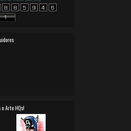
uidores
 o Arte HQs!