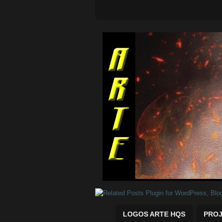
Quadrinhos Marvel e DC para baix
LOGOS ARTE HQS
PROJ