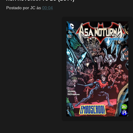
Postado por
JC
às
00:04