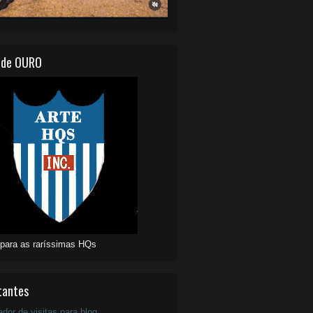
 de OURO
 para as raríssimas HQs
tantes
ador de visitas para blog