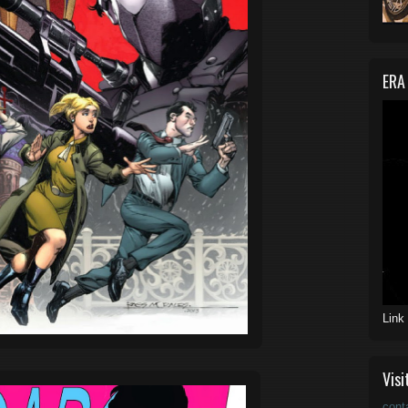
ERA
Link
Visi
cont