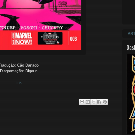
ART
Das
Tradução: Cão Danado
Diagramação: Digaun
link