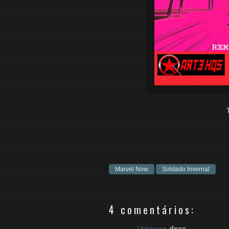
Marvel Now
Soldado Invernal
4 comentários:
Unknown
disse...