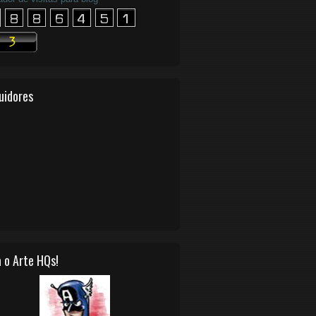
uidores
 o Arte HQs!