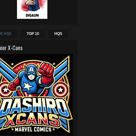
E HQS
TOP 10
HQS
hior X-Cans