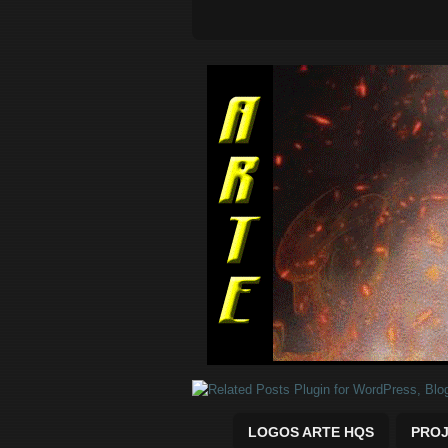
Quadrinhos Marvel e DC para baix
LOGOS ARTE HQS
PROJ