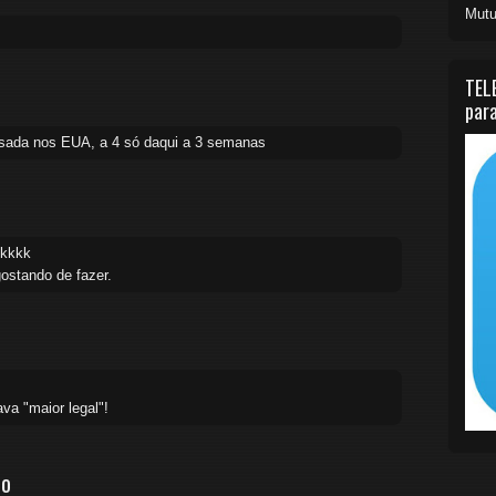
Mutu
TEL
para
assada nos EUA, a 4 só daqui a 3 semanas
 kkkk
gostando de fazer.
va "maior legal"!
io