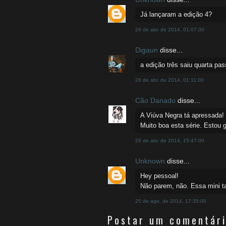
Já lançaram a edição 4?
26 de abr. de 2014, 01:07:00
Digaun
disse...
a edição três saiu quarta p
26 de abr. de 2014, 01:11:00
Cão Danado
disse...
A Viúva Negra tá apressada!
Muito boa esta série. Estou 
26 de abr. de 2014, 15:47:00
Unknown
disse...
Hey pessoal!
Não parem, não. Essa mini ta
25 de ago. de 2014, 17:35:00
Postar um comentár