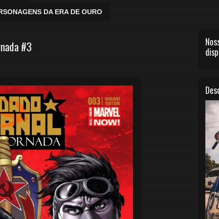
ERSONAGENS DA ERA DE OURO
Noss
rnada #3
disp
Desc