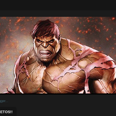
ar.
ETOS!!