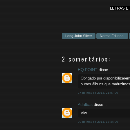
LETRAS E
Long John Silver
Norma Editorial
2 comentários:
HQ POINT
disse...
Obrigado por disponibilizar
outros álbuns que traduzimos
27 de mar. de 2014, 21:57:00
Adalbas
disse...
Vlw
29 de mar. de 2014, 13:44:00