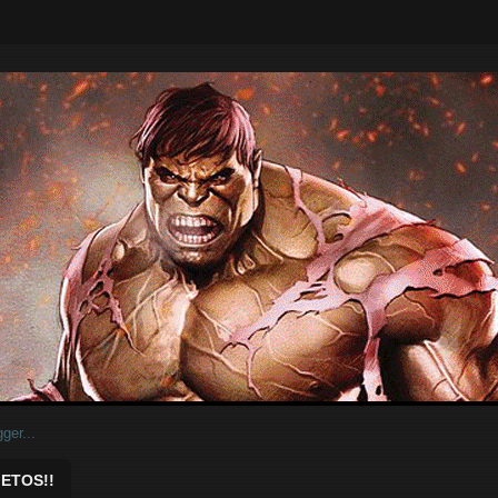
ar.
ETOS!!