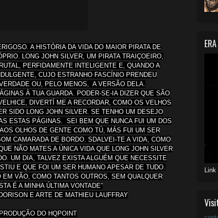
ERA
IGOSO. A HISTÓRIA DA VIDA DO MAIOR PIRATA DE
PRIO. LONG JOHN SILVER, UM PIRATA TRAIÇOEIRO,
RUTAL, PERFIDAMENTE INTELIGENTE E, QUANDO A
NDULGENTE, CUJO ESTRANHO FASCÍNIO PRENDEU
VERDADE OU, PELO MENOS, A VERSÃO DELA.
PÁGINAS À TUA GUARDA. PODER-SE-IA DIZER QUE SÃO
 VELHICE, DIVERTÍ ME A RECORDAR, COMO OS VELHOS
R SIDO LONG JOHN SILVER. SE TENHO UM DESEJO
IAS ESTAS PÁGINAS. SEI BEM QUE NUNCA FUI UM DOS
 AOS OLHOS DE GENTE COMO TÚ, MÁS FUI UM SER
OM CAMARADA DE BORDO. SDALVEI-TE A VIDA, COMO
UE NÃO MATES A ÚNICA VIDA QUE LONG JOHN SILVER
. UM DIA, TALVEZ EXISTA ALGUÉM QUE NECESSITE
STIU E QUE FOI UM SER HUMANO APESAR DE TUDO.
Link
O EM VÃO, COMO TANTOS OUTROS, SEM QUALQUER
STA É A MINHA ÚLTIMA VONTADE”
DORISON E ARTE DE MATHIEU LAUFFRAY
Visi
PRODUÇÃO DO HQPOINT
cont