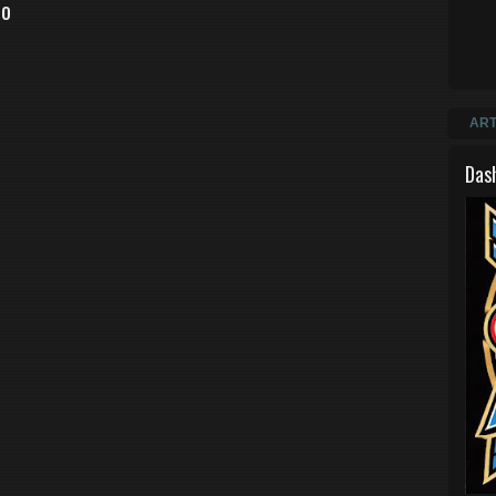
io
ART
Das