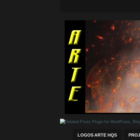
Quadrinhos Marvel e DC para baix
LOGOS ARTE HQS
PROJ