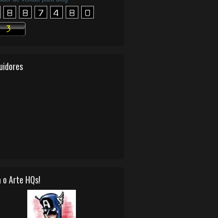
uidores
 o Arte HQs!