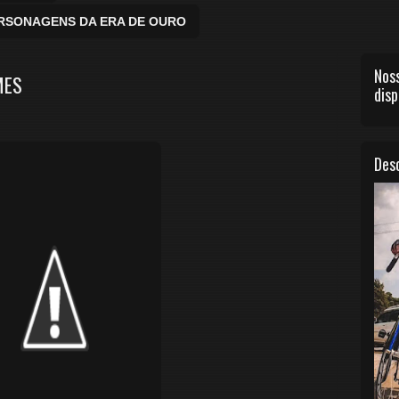
ERSONAGENS DA ERA DE OURO
Noss
MES
disp
Desc