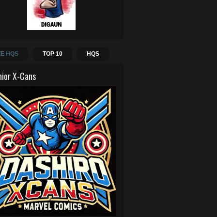
E HQS
TOP 10
HQS
hior X-Cans