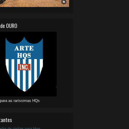
 de OURO
 para as raríssimas HQs
tantes
ador de visitas para blog