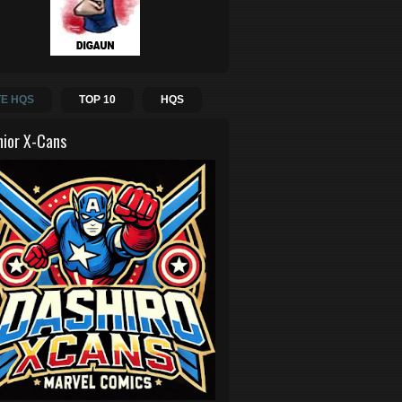
E HQS
TOP 10
HQS
hior X-Cans