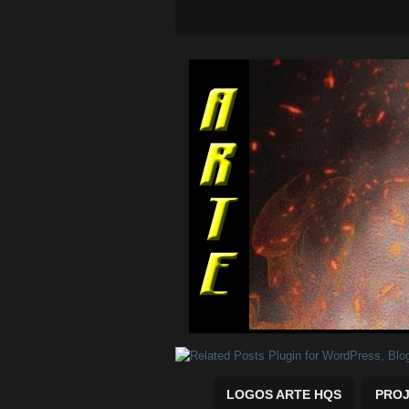
Quadrinhos Marvel e DC para baix
LOGOS ARTE HQS
PROJ