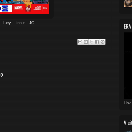
Lucy - Linnus - JC
ERA
io
Link
Visi
cont