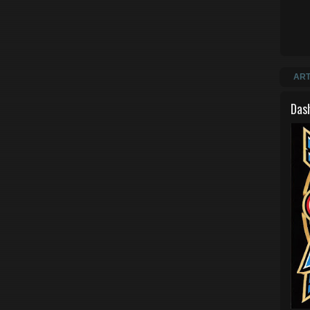
ART
Das