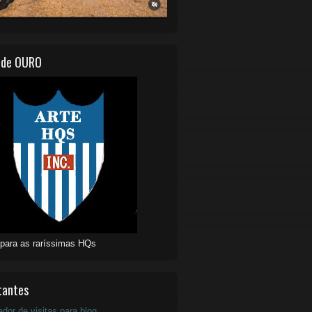
 de OURO
 para as raríssimas HQs
tantes
ador de visitas para blog