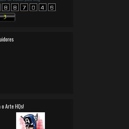
uidores
 o Arte HQs!