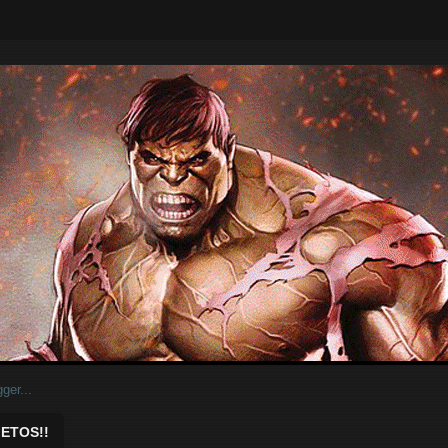
ar.
ETOS!!