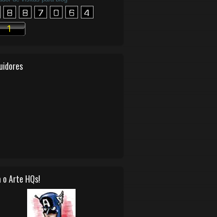
uidores
 o Arte HQs!