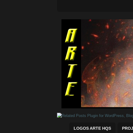
Quadrinhos Marvel e DC para baix
LOGOS ARTE HQS
PROJ