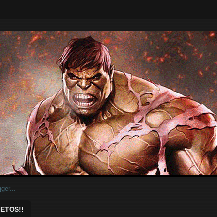
ar.
ETOS!!