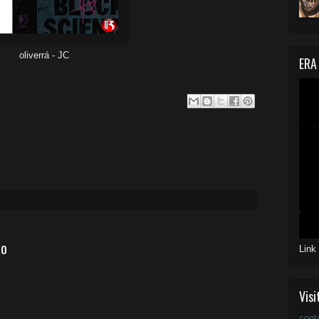
oliverrá - JC
ERA
io
Link
Visi
cont