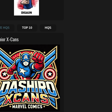
E HQS
TOP 10
HQS
hior X-Cans