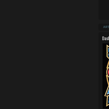
ART
Das