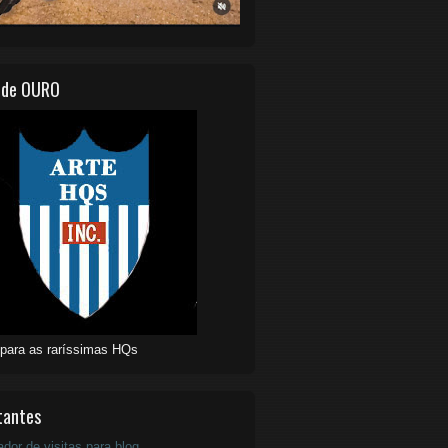
 de OURO
 para as raríssimas HQs
tantes
ador de visitas para blog