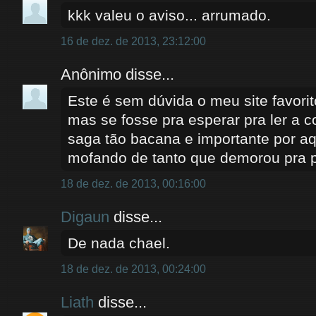
kkk valeu o aviso... arrumado.
16 de dez. de 2013, 23:12:00
Anônimo disse...
Este é sem dúvida o meu site favori
mas se fosse pra esperar pra ler a 
saga tão bacana e importante por aq
mofando de tanto que demorou pra p
18 de dez. de 2013, 00:16:00
Digaun
disse...
De nada chael.
18 de dez. de 2013, 00:24:00
Liath
disse...