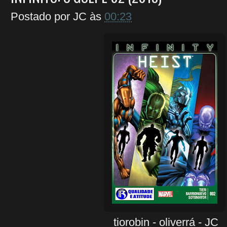
Postado por
JC
às
00:23
tiorobin - oliverrá - JC