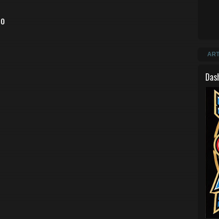
io
ART
Das