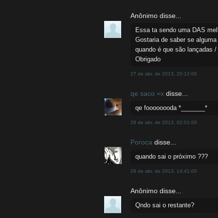
Anônimo disse...
Essa ta sendo uma DAS melho
Gostaria de saber se alguma
quando é que são lançadas 
Obrigado
27 de abr. de 2013, 20:12:00
qe saco =x
disse...
qe foooooooda *_______*
28 de abr. de 2013, 02:01:00
Poroca
disse...
quando sai o próximo ???
28 de abr. de 2013, 14:41:00
Anônimo disse...
Qndo sai o restante?