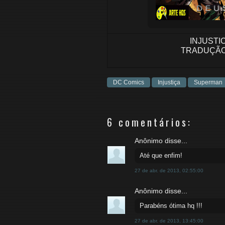
INJUSTI
TRADUÇÃO
DC Comics
Injustiça
Superman
6 comentários:
Anônimo disse...
Até que enfim!
27 de abr. de 2013, 02:55:00
Anônimo disse...
Parabéns ótima hq !!!
27 de abr. de 2013, 13:45:00