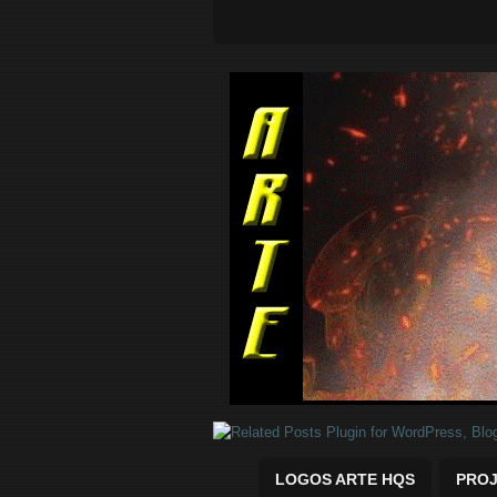
Quadrinhos Marvel e DC para baix
LOGOS ARTE HQS
PROJ