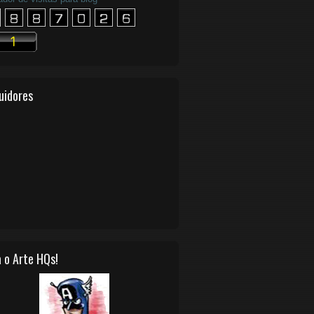
uidores
 o Arte HQs!