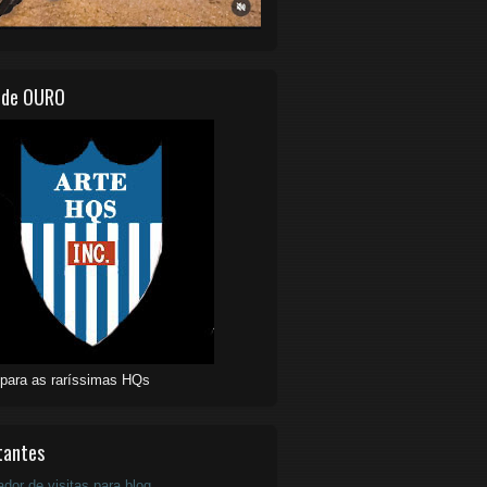
 de OURO
 para as raríssimas HQs
tantes
ador de visitas para blog