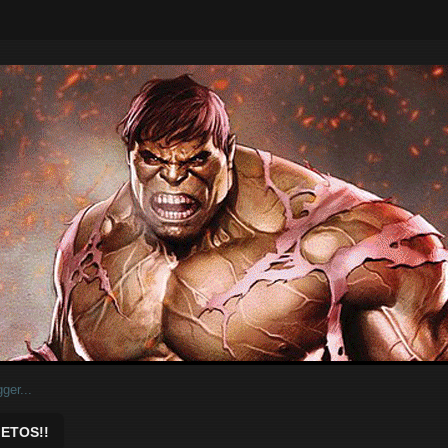
ar.
ETOS!!