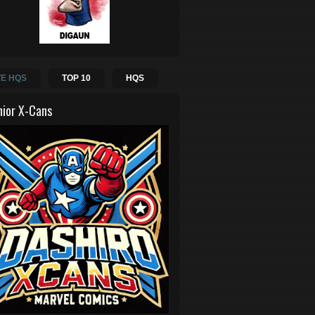
E HQS
TOP 10
HQS
hior X-Cans