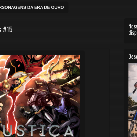
ERSONAGENS DA ERA DE OURO
Noss
s #15
disp
Desc