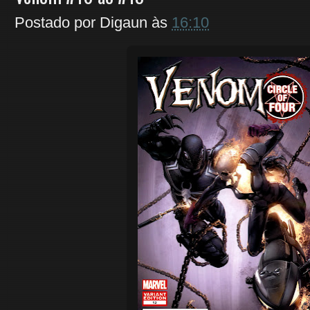
Postado por
Digaun
às
16:10