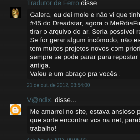
Tradutor de Ferro
disse...
Galera, eu dei mole e não vi que ti
#45 do Dreadstar, agora o MeRdiaFir
tirar o arquivo do ar. Seria possível 
Se for gerar algum incômodo, não e
tem muitos projetos novos com prio
sempre se pode parar para repostar
antiga.
Valeu e um abraço pra vocês !
21 de out. de 2012, 03:54:00
V@ndix.
disse...
Me amarrei no site, estava ansioso 
que sorte encontrar vcs na net, par
trabalho!
4 de fev. de 2013, 00:06:00