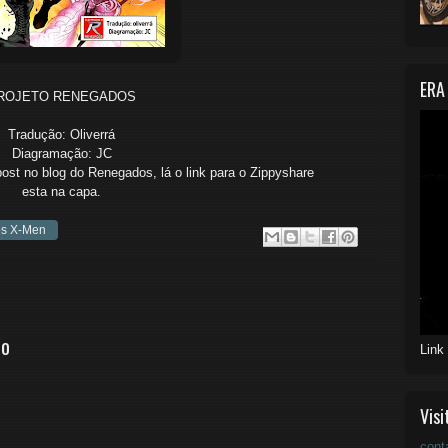
ERA
ROJETO RENEGADOS
Tradução: Oliverrá
Diagramação: JC
post no blog do Renegados, lá o link para o Zippyshare
esta na capa.
os X-Men
io
Link
Visi
cont