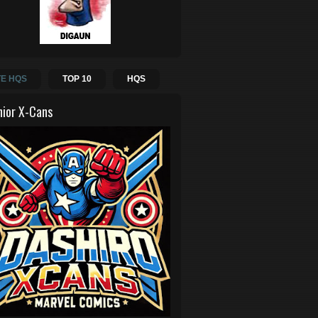
E HQS
TOP 10
HQS
hior X-Cans