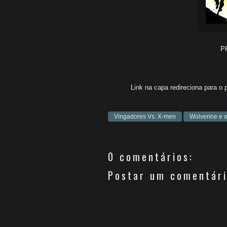
P
Link na capa redireciona para o 
Vingadores Vs. X-men
Wolverine e 
0 comentários:
Postar um comentár