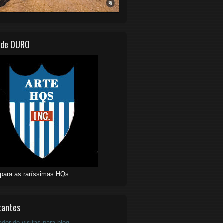
 de OURO
 para as raríssimas HQs
tantes
ador de visitas para blog