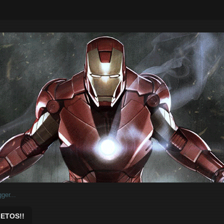
ar.
ETOS!!