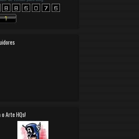
uidores
 o Arte HQs!