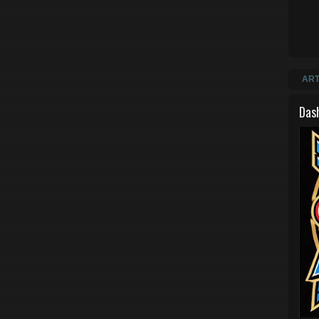
ART
Das