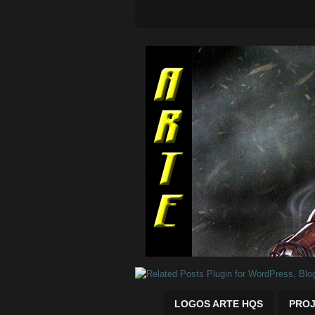
Quadrinhos Marvel e DC para baix
LOGOS ARTE HQS
PROJ