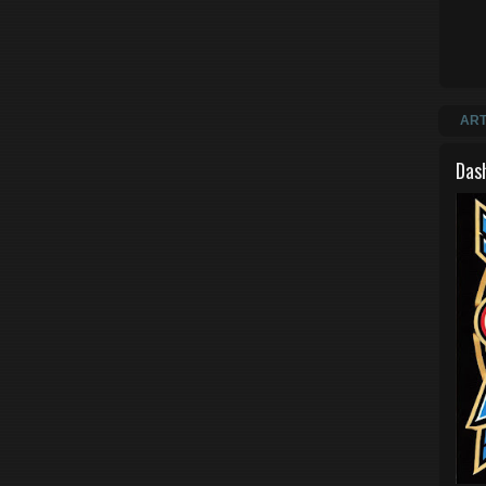
ART
Das