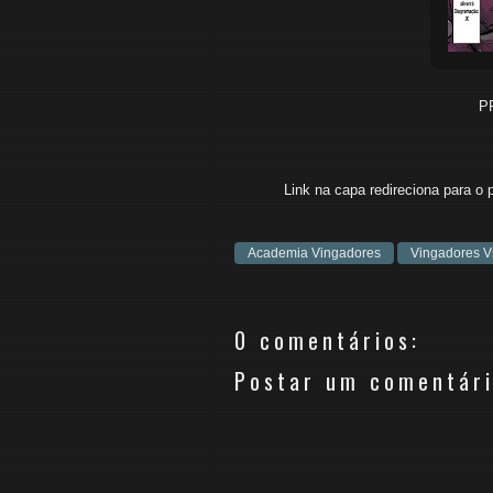
P
Link na capa redireciona para o 
Academia Vingadores
Vingadores V
0 comentários:
Postar um comentár