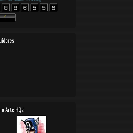
uidores
 o Arte HQs!