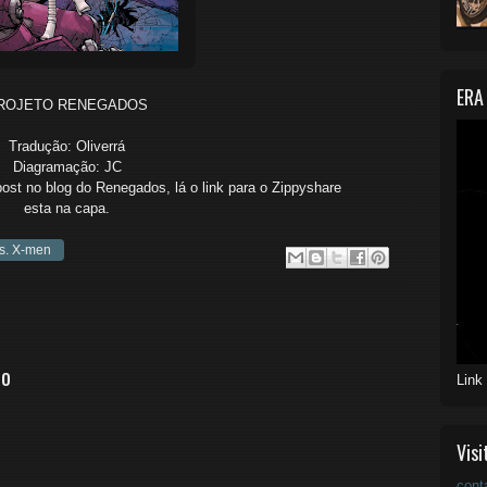
ERA
ROJETO RENEGADOS
Tradução: Oliverrá
Diagramação: JC
post no blog do Renegados, lá o link para o Zippyshare
esta na capa.
s. X-men
io
Link
Visi
cont