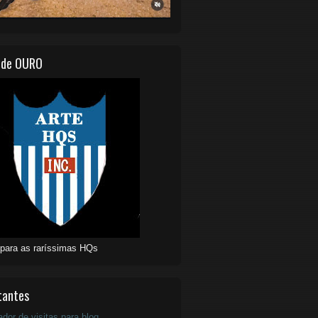
 de OURO
 para as raríssimas HQs
tantes
ador de visitas para blog