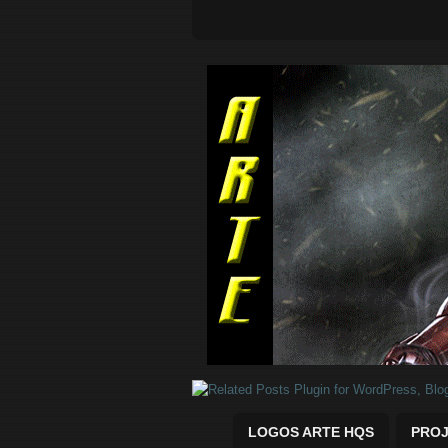
Quadrinhos Marvel e DC para baix
LOGOS ARTE HQS
PROJ