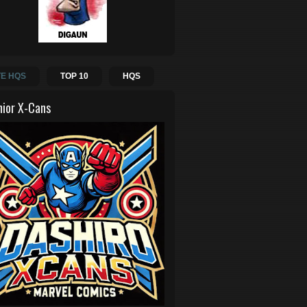
E HQS
TOP 10
HQS
hior X-Cans