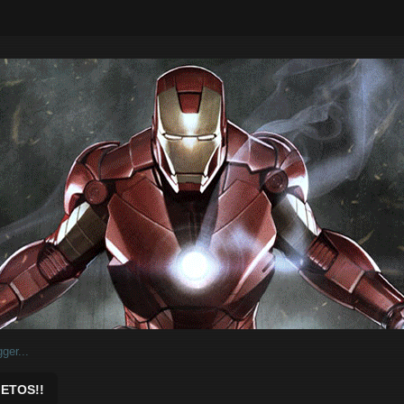
ar.
ETOS!!