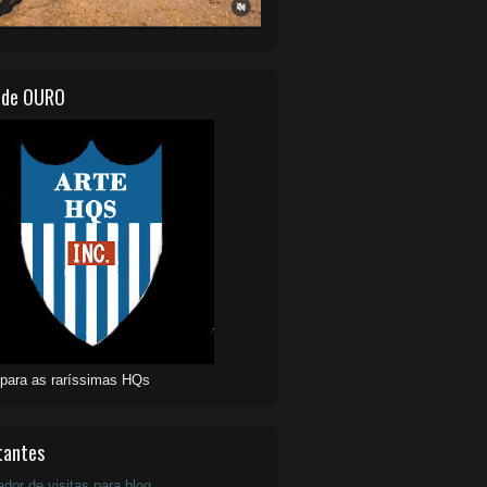
 de OURO
 para as raríssimas HQs
tantes
ador de visitas para blog