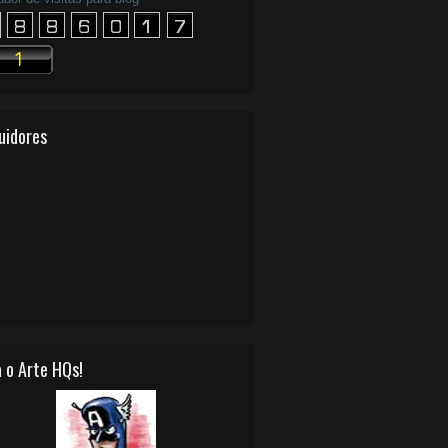
uidores
 o Arte HQs!