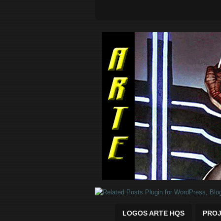
Quadrinhos Marvel e DC para baix
LOGOS ARTE HQS
PROJ