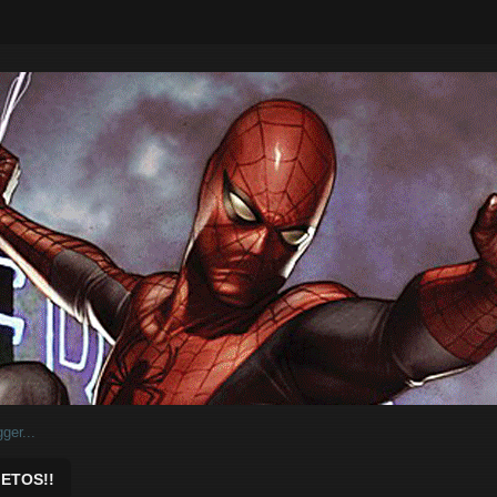
ar.
ETOS!!