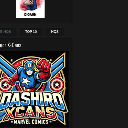
E HQS
TOP 10
HQS
hior X-Cans