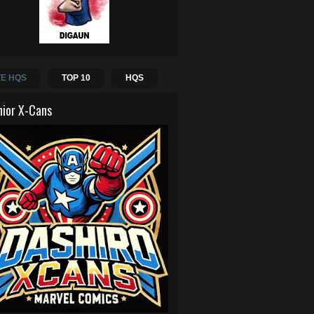
E HQS
TOP 10
HQS
hior X-Cans