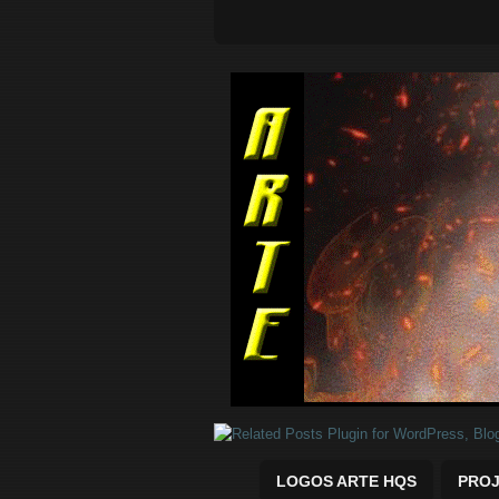
Quadrinhos Marvel e DC para baix
LOGOS ARTE HQS
PROJ