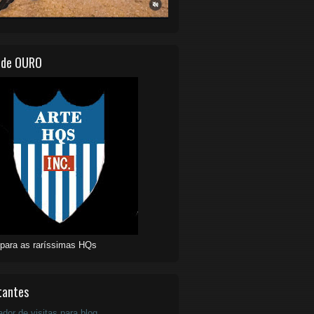
 de OURO
 para as raríssimas HQs
tantes
ador de visitas para blog