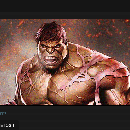
ar.
ETOS!!