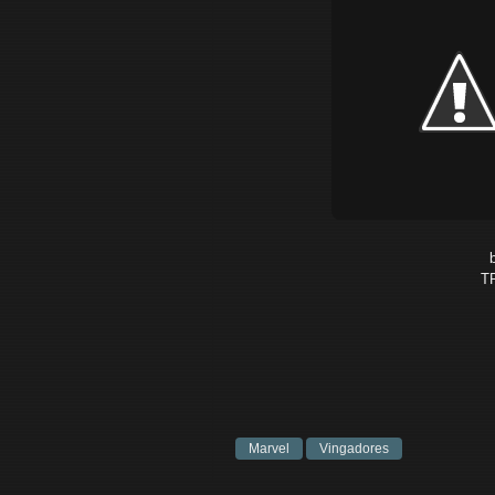
T
Marvel
Vingadores