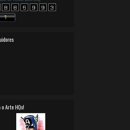
uidores
 o Arte HQs!