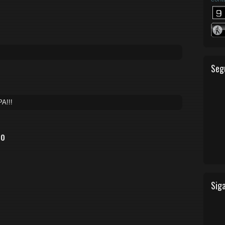
Seg
A!!!
io
Siga