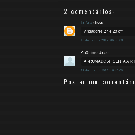
2 comentários:
Le@o
disse...
vingadores 27 e 28 off
18 de dez. de 2012, 06:08:00
Anônimo disse...
ARRUMADOS!!!SENTA A RIP
18 de dez. de 2012, 16:40:00
Postar um comentár