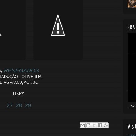
ERA
RENEGADOS
by
RADUÇÃO : OLIVERRÁ
DIAGRAMAÇÃO : JC
LINKS
27
28
29
Link
Visi
cont