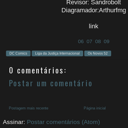
Revisor: Sandrobolt
Diagramador:Arthurfmg
link
06
07
08
09
DC Comics
Liga da Justiça Internacional
Os Novos 52
0 comentários:
Postar um comentário
Postagem mais recente
Página inicial
Assinar:
Postar comentários (Atom)