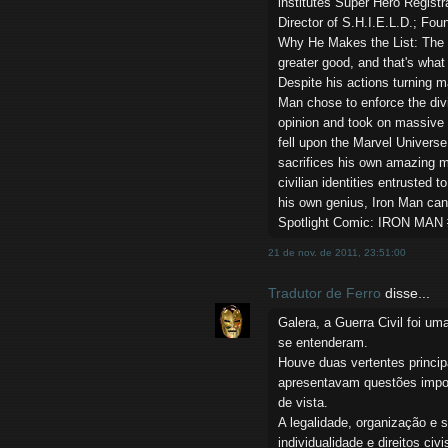
institutes Super Hero Registr
Director of S.H.I.E.L.D.; Fo
Why He Makes the List: The tr
greater good, and that's what 
Despite his actions turning m
Man chose to enforce the div
opinion and took on massive 
fell upon the Marvel Univers
sacrifices his own amazing mi
civilian identities entrusted
his own genius, Iron Man can 
Spotlight Comic: IRON MAN #
21 de nov. de 2011, 23:51:00
Tradutor de Ferro
disse...
Galera, a Guerra Civil foi um
se entenderam.
Houve duas vertentes princip
apresentavam questões impo
de vista.
A legalidade, organização e 
individualidade e direitos ci