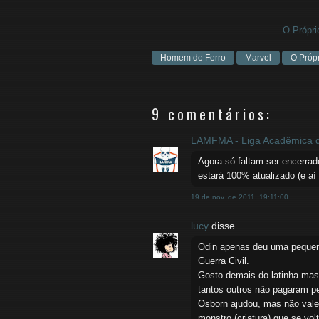
O Própr
Homem de Ferro
Marvel
O Próp
9 comentários:
LAMFMA - Liga Acadêmica d
Agora só faltam ser encerrad
estará 100% atualizado (e aí 
19 de nov. de 2011, 19:11:00
lucy
disse...
Odin apenas deu uma pequen
Guerra Civil.
Gosto demais do latinha mas 
tantos outros não pagaram p
Osborn ajudou, mas não vale,
monstro (criatura) que se vol