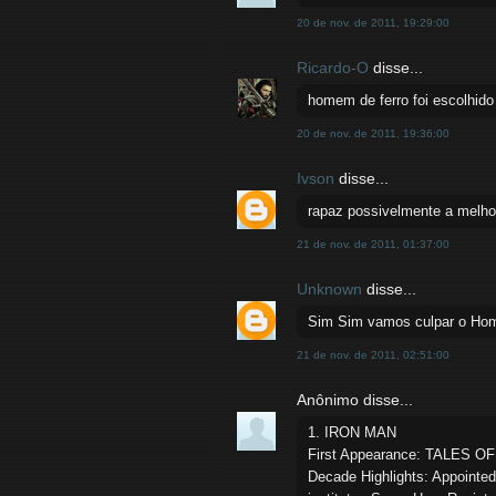
20 de nov. de 2011, 19:29:00
Ricardo-O
disse...
homem de ferro foi escolhid
20 de nov. de 2011, 19:36:00
Ivson
disse...
rapaz possivelmente a melhor
21 de nov. de 2011, 01:37:00
Unknown
disse...
Sim Sim vamos culpar o Hom
21 de nov. de 2011, 02:51:00
Anônimo disse...
1. IRON MAN
First Appearance: TALES O
Decade Highlights: Appointed