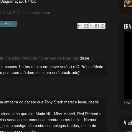
Diagramação: F@bio
io Medo #7.3- Homem de Ferro
rio Medo
ERA
e Ciências Médicas Forenses de Maringá
disse...
os poucos Tie-Ins (muito em breve serão!) e O Próprio Medo
o post com a órdem de leitura será atualizado)!
a amostra do cacete que Tony Stark merece levar, desde
Link
ainda acho que ele, Maria Hill, Miss Marvel, Red Richard e
elas sacanagens cometidas contra outros heróis. Norman
Visi
 pois o castigo não partiu dos colegas traídos, e sim do
tou contra seu criador.
cont