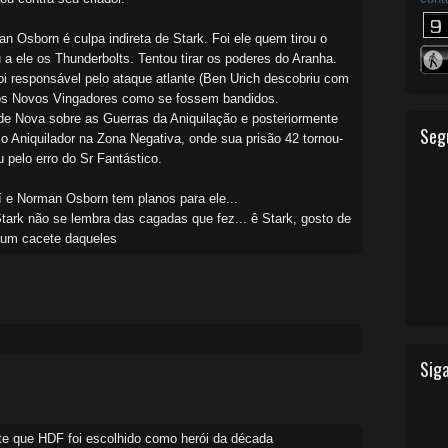
Osborn é culpa indireta de Stark. Foi ele quem tirou o
 a ele os Thunderbolts. Tentou tirar os poderes do Aranha.
oi responsável pelo ataque atlante (Ben Urich descobriu com
 os Novos Vingadores como se fossem bandidos.
de Nova sobre as Guerras da Aniquilação e posteriormente
Seg
o Aniquilador na Zona Negativa, onde sua prisão 42 tornou-
pelo erro do Sr Fantástico.
í e Norman Osborn tem planos para ele...
ark não se lembra das cagadas que fez... ê Stark, gosto de
r um cacete daqueles
Siga
te que HDF foi escolhido como herói da década