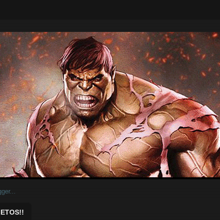
ar.
ETOS!!