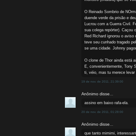
O Reinado Sombrio de NOrman 
duende verde da prisão e deu
Lucrou com a Guerra Civil. F
sua colega repórter). Caçou
Red Richard ignorou o aviso 
teve seu cunhado tragado pel
se uma cidade. Johnny pagou 
O clone de Thor ainda está a
E, convenientemente, Tony St
ti, véio, mas tu merece leva
19 de nov. de 2011, 21:39:00
Anônimo disse...
assino em baixo rafa-ela.
20 de nov. de 2011, 01:28:00
Anônimo disse...
que tanto mimimi, interessan