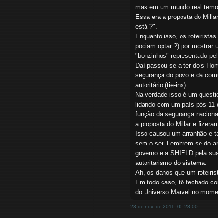
mas em um mundo real temos 
Essa era a proposta do Milla
está ?".
Enquanto isso, os roteirista
podiam optar ?) por mostrar 
"bonzinhos" representado pe
Daí passou-se a ter dois Ho
segurança do povo e da comuni
autoritário (tie-ins).
Na verdade isso é um questi
lidando com um país pós 11 d
função da segurança nacional
a proposta do Millar e fizeram
Isso causou um arranhão e ta
sem o ser. Lembrem-se do ar
governo e a SHIELD pela sua
autoritarismo do sistema.
Ah, os danos que um roteirist
Em todo caso, tô fechado co
do Universo Marvel no momen
23 de nov. de 2011, 05:28:00