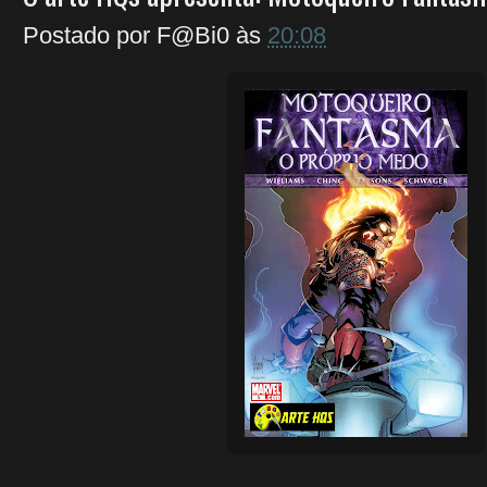
Postado por
F@Bi0
às
20:08