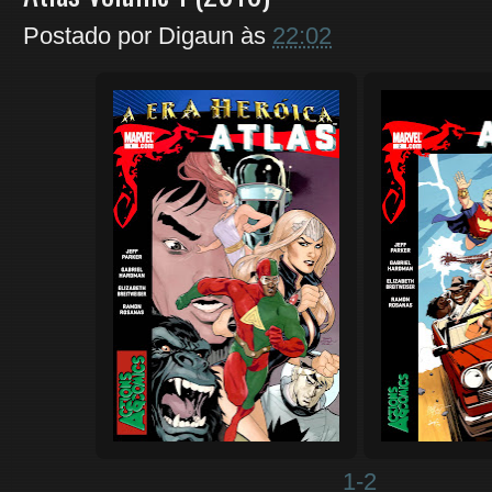
Postado por
Digaun
às
22:02
1-2