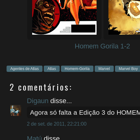
Homem Gorila 1-2
Agentes de Atlas
Atlas
Homem-Gorila
Marvel
Marvel Boy
2 comentários:
Digaun
disse...
Agora só falta a Edição 3 do HOME
2 de set. de 2011, 22:21:00
Matú
disse...