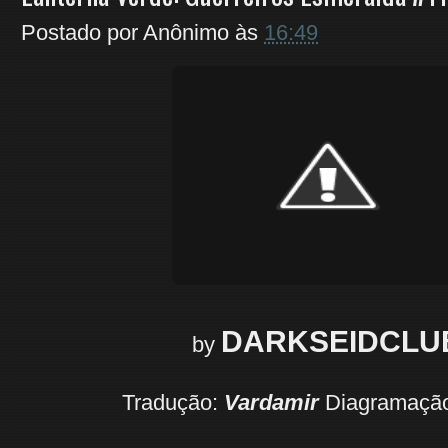
Postado por
Anônimo
às
16:49
DARKSEIDCLU
by
Tradução:
Vardamir
Diagramaçã