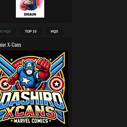
E HQS
TOP 10
HQS
hior X-Cans