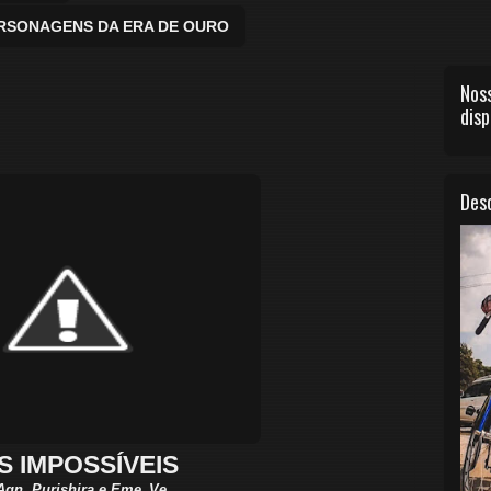
ERSONAGENS DA ERA DE OURO
Noss
disp
Desc
S IMPOSSÍVEIS
Agn, Purishira e Eme_Ve