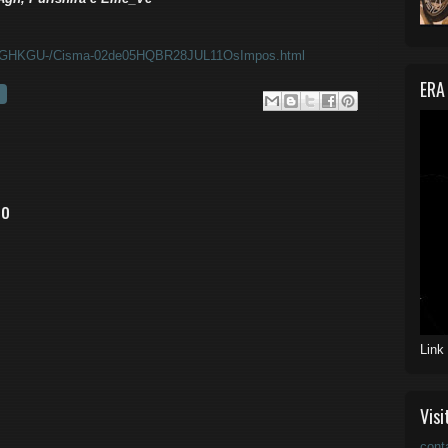
e/BqGHKGU-/Cisma-02de05HQBR28JUL11OsImpos.html
ERA
io
Link
Visi
cont