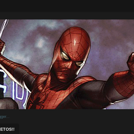
ar.
ETOS!!