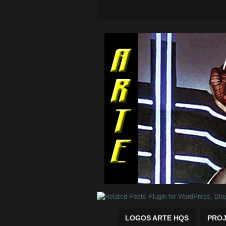
Quadrinhos Marvel e DC para baix
LOGOS ARTE HQS
PROJ