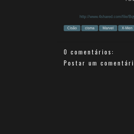
http://www.4shared.com/fil
Cisão
cisma
Marvel
X-Men
0 comentários:
Postar um comentár