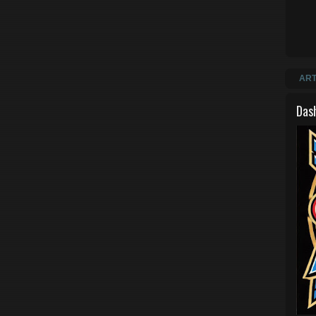
ART
Das