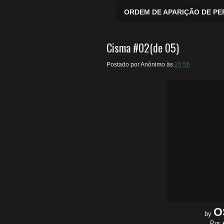
ORDEM DE APARIÇÃO DE P
Cisma #02(de 05)
Postado por
Anônimo
às
20:56
O
by
Por