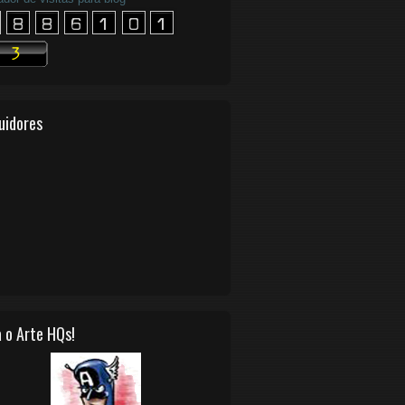
uidores
 o Arte HQs!