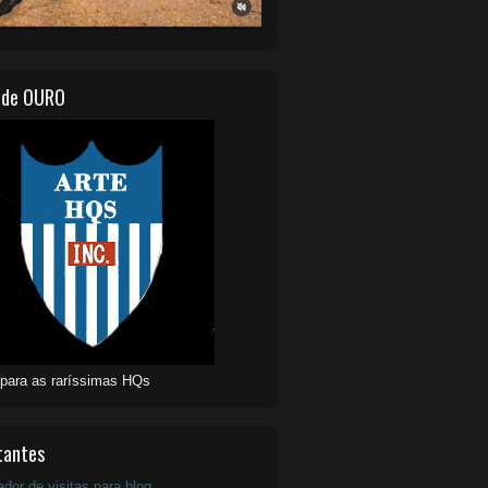
 de OURO
 para as raríssimas HQs
tantes
ador de visitas para blog