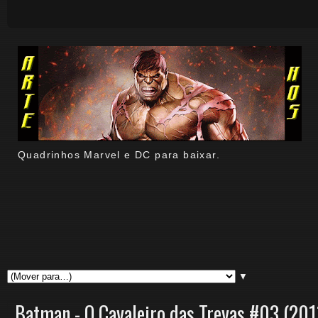
Quadrinhos Marvel e DC para baixar.
▼
Batman - O Cavaleiro das Trevas #03 (201