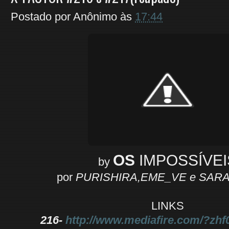
Postado por
Anônimo
às
17:44
OS
IMPOSSÍVEI
by
por
PURISHIRA,EME_VE e SAR
LINKS
216-
http://www.mediafire.com/?zhf