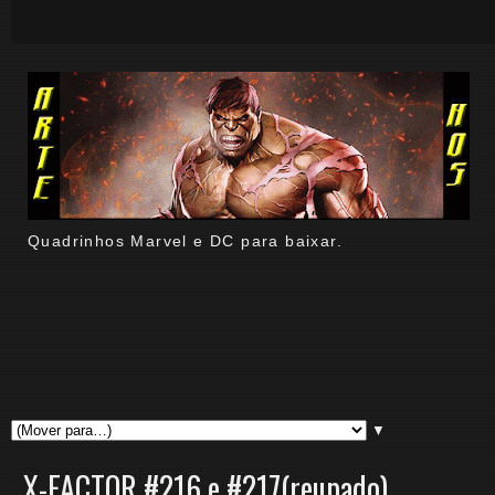
Quadrinhos Marvel e DC para baixar.
▼
X-FACTOR #216 e #217(reupado)