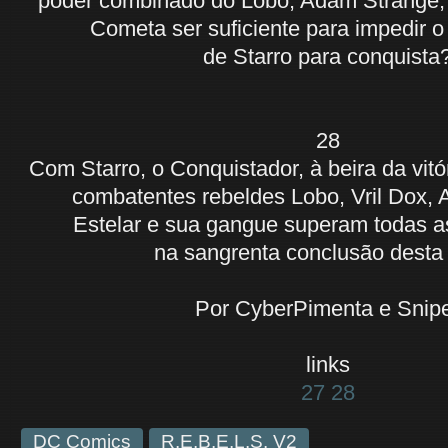
poder combinado do Lobo, Adam Strange, 
Cometa ser suficiente para impedir o
de Starro para conquista
28
Com Starro, o Conquistador, à beira da vitór
combatentes rebeldes Lobo, Vril Dox,
Estelar e sua gangue superam todas a
na sangrenta conclusão desta 
Por CyberPimenta e Snip
links
27
28
DC Comics
R.E.B.E.L.S. V2