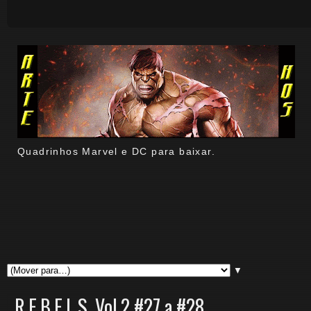
Quadrinhos Marvel e DC para baixar.
▼
R.E.B.E.L.S. Vol.2 #27 a #28