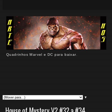
Quadrinhos Marvel e DC para baixar.
▼
House of Mystery V2 #32 a #34