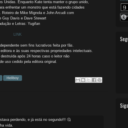
es Unidas.
Enquanto Kate tenta manter o grupo unido,
ara enfrentar um monstro
que está fazendo cidades
m.
Roteiro de Mike Mignola e John Arcudi com
e Guy Davis e Dave Stewart
adução e Letras: Yugifan
LINK
Seg
ependente sem fins lucrativos feita por fãs.
editora e às suas respectivas propriedades intelectuais.
destruída após 24 horas caso o leitor não
o de uso cedido
pela editora original.
Hellboy
Siga
tava perdendo, e já está no segundo!!! 🤔
ha vida.