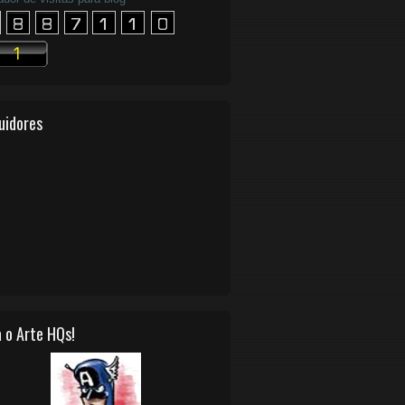
uidores
 o Arte HQs!