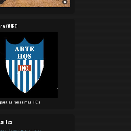
 de OURO
 para as raríssimas HQs
tantes
ador de visitas para blog