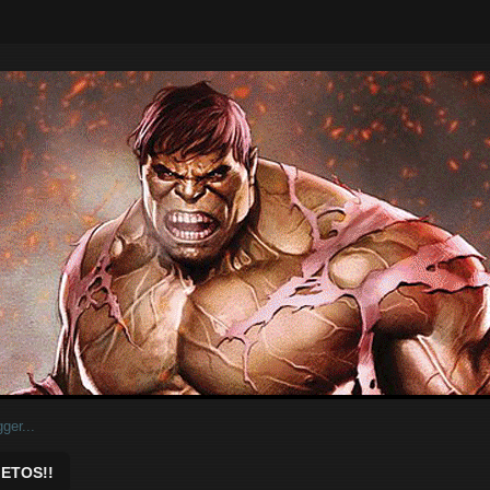
ar.
ETOS!!