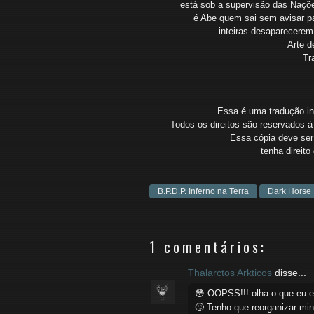
está sob a supervisão das Naçõ
é Abe quem sai sem avisar p
inteiras
desaparecere
Arte d
Tr
Essa é uma tradução ind
Todos os direitos são reservados à 
Essa cópia deve ser 
tenha
direit
B.P.D.P. Inferno na Terra
Dark Horse
1 comentários:
Thalarctos Arkticos
disse...
😳 OOPSS!!! olha o que eu es
🙄 Tenho que reorganizar min