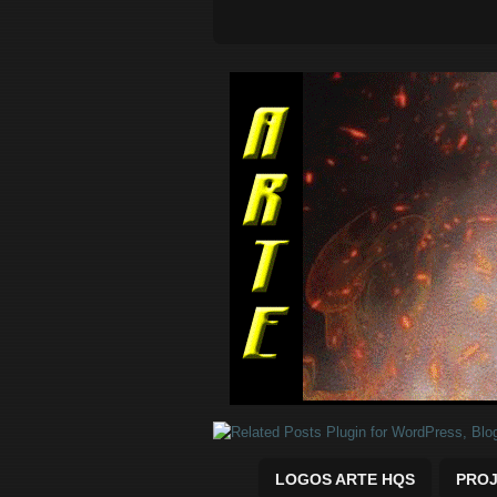
Quadrinhos Marvel e DC para baix
LOGOS ARTE HQS
PROJ