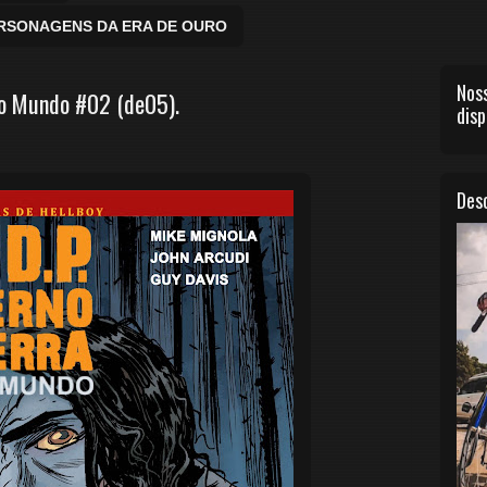
ERSONAGENS DA ERA DE OURO
Noss
ovo Mundo #02 (de05).
disp
Desc