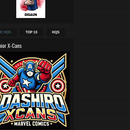
E HQS
TOP 10
HQS
hior X-Cans