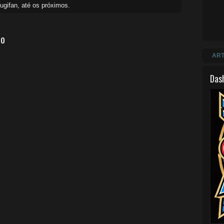
ugifan, até os próximos.
io
ART
Das